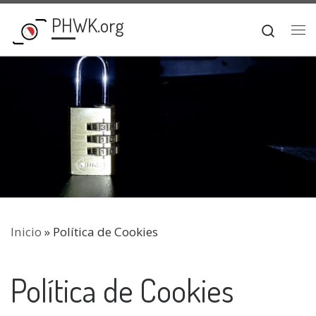
PHWK.org
Saltar al contenido
Searc
Me
Inicio
»
Política de Cookies
Política de Cookies