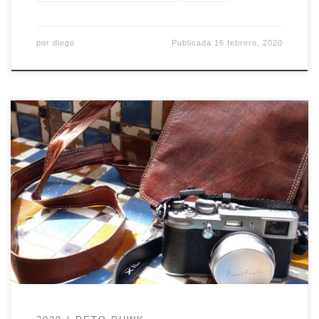
por
diego
Publicada
16 febrero, 2020
En este caso compartiremos nuestras fotos bajo
el tema: ➡️ MASCOTAS ⬅️ ¿Quieres participar?
Sigue estos sencillos pasos: Cuelga la foto en tu
perfil con el hashtag #retophwkfeb2020 Etiqueta
o menciona @phwksevilla porque así nos
enteramos que la has presentado. En algunas
ocasiones estar pendiente del hashtag no es
suficiente. […]