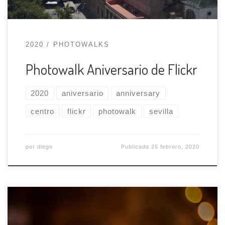
2020
PHOTOWALKS
Photowalk Aniversario de Flickr
2020
aniversario
anniversary
centro
flickr
photowalk
sevilla
por
diego
Publicada
25 febrero, 2020
El próximo PHWK va a ser bastante más
diferente de lo que acostumbramos porque