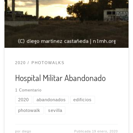
hacer fotos en edificios abandonados en el
primer photowalk de 2020. Al igual que la
primera vez (si algo funciona, ¡no lo cambies!)
iremos hasta Sevilla Este para dar una vuelta por
el hospital del antiguo Complejo Militar […]
2020
PHOTOWALKS
Hospital Militar Abandonado
1 Comentario
2020
abandonados
edificios
photowalk
sevilla
por
diego
Publicada
19 enero, 2020