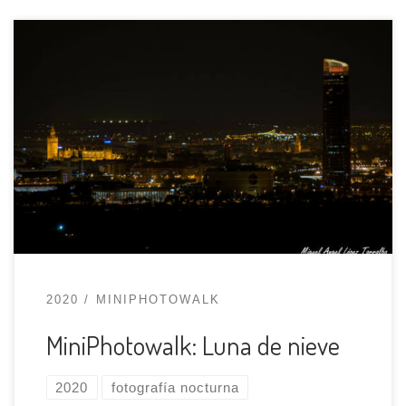
El otro día fue la Luna de nieve y algunos
miembros del grupo decidimos ir a hacer fotos
al mirador de Santa Brígida que tiene un acceso
un poco complicado pero con unas vistas
impresionantes de Sevilla. Cuando llegamos
dispusimos el equipo, trípodes de un calibre
importante, teleobjetivos, al menos […]
2020
MINIPHOTOWALK
MiniPhotowalk: Luna de nieve
2020
fotografía nocturna