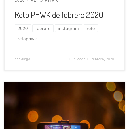
2020
RETO PHWK
Reto PHWK de febrero 2020
2020
febrero
instagram
reto
retophwk
por
diego
Publicada
15 febrero, 2020
De cara al Photowalk del domingo os dejamos
aquí un par de aplicaciones para hacer
fotografías con el móvil que los acercan a las
prestaciones de una cámara réflex. Apps para
Android Android tiene un montón de teléfonos