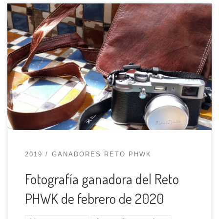
Nuestro Reto PHWK de febrero de 2020 lo ha
ganado @kontranastasia en instagram, con una
foto en claroscuro de su gato, Áramo.
¡Felicidades Kontranastasia! Podéis ver todas las
fotos presentadas en el hashtag
#retoPHWKFEB2020 y tenéis toda la
información sobre nuestros retos en el apartado
Retos PHWK de la web.
2019
GANADORES RETO PHWK
Fotografía ganadora del Reto
PHWK de febrero de 2020