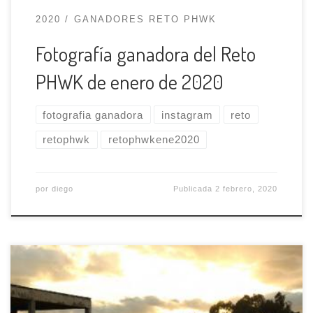
2020
GANADORES RETO PHWK
Fotografía ganadora del Reto
PHWK de enero de 2020
fotografia ganadora
instagram
reto
retophwk
retophwkene2020
por
diego
Publicada
2 febrero, 2020
Por aclamación popular, porque nos habéis
dicho en numerosas ocasiones, volvemos a