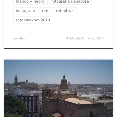
blanco y negro
fotografia ganadora
instagram
reto
retophwk
retophwknov2019
por
diego
Publicada
5 marzo, 2020
Con motivo de su decimosexto aniversario, Flick
organiza un Photowalk Global, como ya hicieran
en 2008. En Photowalk Sevilla nos hemos unido
(¡de mil amores!) y saldremos el próximo día 4 de
abril de 2020 a dar un paseo fotográfico por
nuestra ciudad. Como es un evento diferente,
vamos a […]