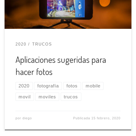
con una gran variedad de cámaras y un montón
de aplicaciones para […]
2020
TRUCOS
Aplicaciones sugeridas para
hacer fotos
2020
fotografía
fotos
mobile
movil
moviles
trucos
por
diego
Publicada
15 febrero, 2020