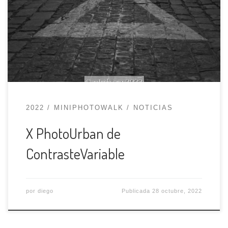
Contraste Variable y el pasado miércoles 19 de
octubre tuvo lugar la entrega de premios. En
ambas ocasiones estuvimos participando y en
este post colgaremos las fotos del certamen.
Este año, los temas a fotografiar eran tres: […]
2022
MINIPHOTOWALK
NOTICIAS
X PhotoUrban de
ContrasteVariable
por
diego
Publicada
28 octubre, 2022