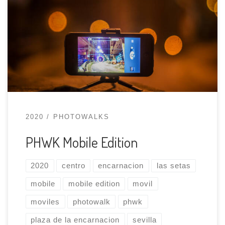
vamos a dejar nuestras queridas, veneradas
cámaras réflex en casa y vamos a hacer
fotografías con los móviles. ¡Sólo con los
móviles! Si, exacto, vamos a salir del confort que
nos brindan nuestras cámaras con todas […]
2020
PHOTOWALKS
PHWK Mobile Edition
2020
centro
encarnacion
las setas
mobile
mobile edition
movil
moviles
photowalk
phwk
plaza de la encarnacion
sevilla