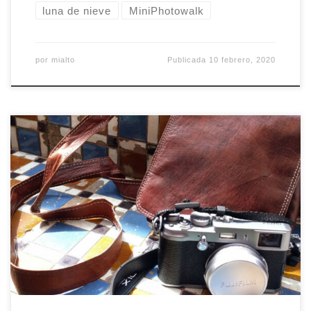
luna de nieve
MiniPhotowalk
por
mialto
Publicada
10 febrero, 2020
Nuestro Reto PHWK de enero de 2020 lo ha
ganado Eva, @evatux en instagram, con un
autorretrato sencillo y tierno. ¡Felicidades Eva!
Podéis ver todas las fotos presentadas en el
hashtag #retoPHWKene2020 y tenéis toda la
información sobre nuestros retos en el apartado
Retos PHWK de la web.