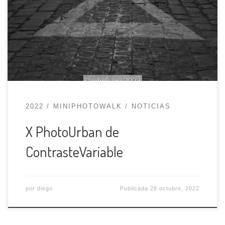
Contraste Variable y el pasado miércoles 19 de
octubre tuvo lugar la entrega de premios. En
ambas ocasiones estuvimos participando y en
este post colgaremos las fotos del certamen.
Este año, los temas a fotografiar eran tres: […]
2022
MINIPHOTOWALK
NOTICIAS
X PhotoUrban de
ContrasteVariable
por
diego
Publicada
28 octubre, 2022