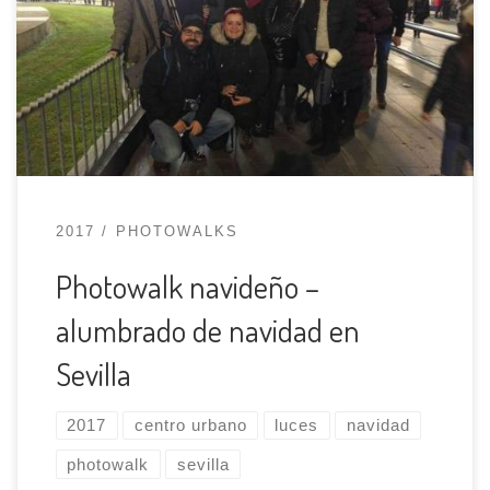
ocasión vamos a quedar para algo bastante más
relajado. Aprovechando que el centro de Sevilla
está lleno de luces de Navidad vamos a sacarles
todas las fotos que podamos jugando con la luz y
[…]
2017
PHOTOWALKS
Photowalk navideño –
alumbrado de navidad en
Sevilla
2017
centro urbano
luces
navidad
photowalk
sevilla