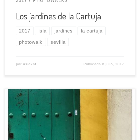
2017
PHOTOWALKS
Los jardines de la Cartuja
2017
isla
jardines
la cartuja
photowalk
sevilla
por
asiaknt
Publicada
8 julio, 2017
Tema El tema de este photowalk será
Enmarcando Triana y consistirá en dar un paseo
por las calles más típicas del barrio, prestando
especial atención a las puertas, ventanas y, en
general, todos aquellos elementos