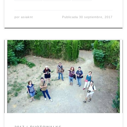
por
asiaknt
Publicada
30 septiembre, 2017
El tercer photowalk surge a partir de una idea de
Quique y nos vamos a fotografiar dos jardines
en la isla de La Cartuja. El recorrido empezará
junto a la entrada principal de Isla Mágica y
visitaremos primero el jardin del Guadalquivir
para terminar en el jardín de América. Tema […]