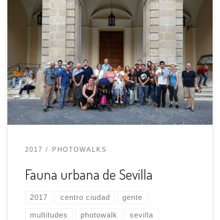
¡Estamos de vuelta! Después del verano
volvemos con ganas de fotos y, en esta ocasión,
vamos a recorrer el centro de Sevilla prestando
atención a las multitudes y al ambiente que
habrá en las calles de la ciudad. La idea principal
es no evitar a los viandantes sino integrarlos en
[…]
2017
PHOTOWALKS
Fauna urbana de Sevilla
2017
centro ciudad
gente
multitudes
photowalk
sevilla