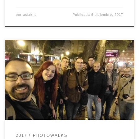
por
asiaknt
Publicada
6 diciembre, 2017
En esta ocasión, más que un tema os
planteamos un reto: imaginad que estamos en
los ochenta y tenemos una de aquellas cámaras
con un único carrete de 12 fotografías. ¿Seréis
capaces de hacer, como máximo, 12 fotos,
durante el recorrido? En eso consiste nuestro
Photowalk Kodak Edition. Si quieres […]
2017
PHOTOWALKS