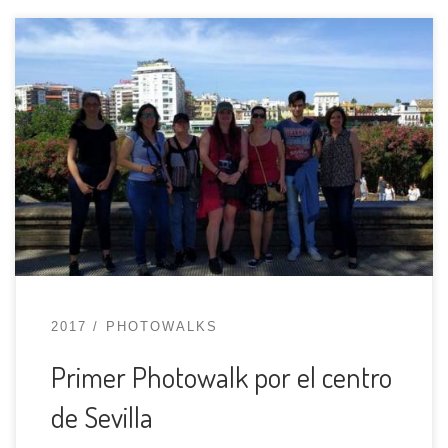
Este primer meetup se va a realizar el domingo
14 de mayo de 2017 a las 11:30 de la mañana y va
a consistir en un paseo fotográfico por el centro
de Sevilla. Al ser una actividad al aire libre y
habiendo una previsión del tiempo no muy
halagüeña para […]
2017
PHOTOWALKS
Primer Photowalk por el centro
de Sevilla