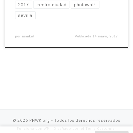
2017
centro ciudad
photowalk
sevilla
por
asiaknt
Publicada
14 mayo, 2017
© 2026
PHWK.org
– Todos los derechos reservados
Funciona con
WP
– Diseñado con el
Tema Customizr