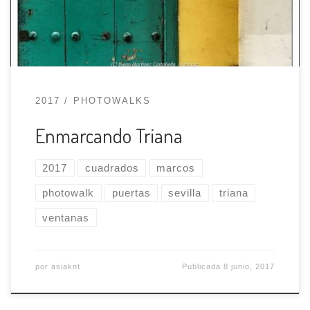
arquitectónicos que puedan enmarcar algo.
¿Dónde y cuándo? Será el jueves 8 de junio, a […]
2017
PHOTOWALKS
Enmarcando Triana
2017
cuadrados
marcos
photowalk
puertas
sevilla
triana
ventanas
por
asiaknt
Publicada
8 junio, 2017