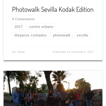
Photowalk Sevilla Kodak Edition
4 Comentarios
2017
centro urbano
disparos contados
photowalk
sevilla
por
diego
Publicada
24 noviembre, 2017
El quinto photowalk ha salido directamente de
vuestras sugerencias y haremos un recorrido
aprovechando el atardecer y, concretamente, la
hora azul del Guadalquivir. Punto de partida La