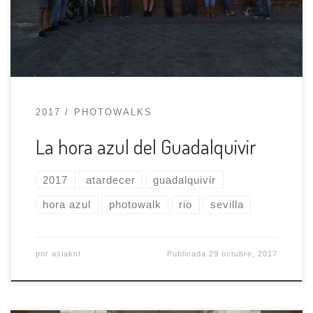
hora azul Aprenderemos a adaptarnos a los
cambios de luz, a hacer fotografías con trípode y
a usar tiempos de exposición largos. ¿Qué […]
2017
PHOTOWALKS
La hora azul del Guadalquivir
2017
atardecer
guadalquivir
hora azul
photowalk
rio
sevilla
por
asiaknt
Publicada
29 octubre, 2017