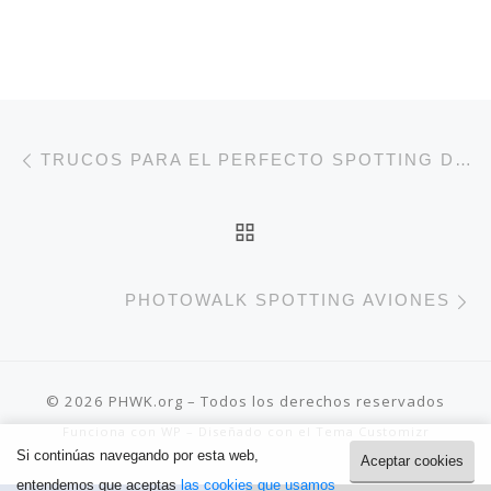
Navegación de entradas
Entrada anterior
TRUCOS PARA EL PERFECTO SPOTTING DE AVIONES
VOLVER A LA LISTA 
E
PHOTOWALK SPOTTING AVIONES
© 2026
PHWK.org
– Todos los derechos reservados
Funciona con
WP
– Diseñado con el
Tema Customizr
Si continúas navegando por esta web,
Aceptar cookies
entendemos que aceptas
las cookies que usamos