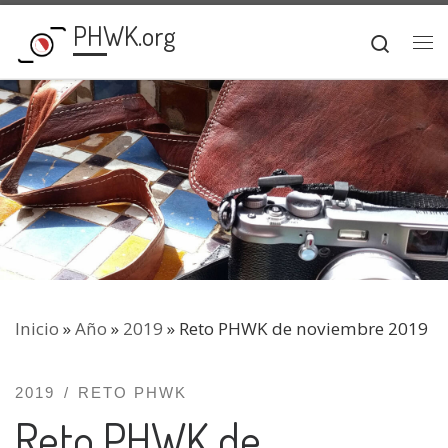
PHWK.org
Saltar al contenido
Searc
Me
Inicio
»
Año
»
2019
»
Reto PHWK de noviembre 2019
2019
RETO PHWK
Reto PHWK de