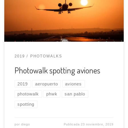
Iremos al aeropuerto de Sevilla, a uno de los
miradores de aviones, preferiblemente al de la
pista 27 y haremos fotos a todos los aviones que
[…]
2019
PHOTOWALKS
Photowalk spotting aviones
2019
aeropuerto
aviones
photowalk
phwk
san pablo
spotting
por
diego
Publicada
23 noviembre, 2019