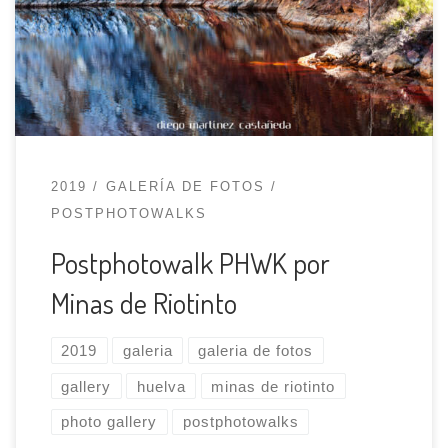
tenga lugar un evento deportivo que haga que
cierren los accesos a la isla. Ayer fue un triatlón
el que nos volvió locos intentando organizar a la
[…]
2019
GALERÍA DE FOTOS
POSTPHOTOWALKS
Postphotowalk PHWK por
Minas de Riotinto
2019
galeria
galeria de fotos
gallery
huelva
minas de riotinto
photo gallery
postphotowalks