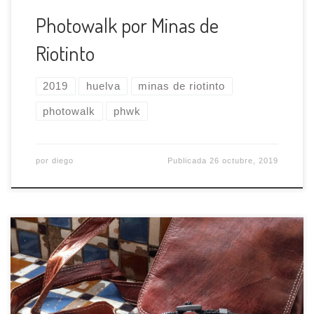
Photowalk por Minas de
Riotinto
2019
huelva
minas de riotinto
photowalk
phwk
por
diego
Publicada
26 octubre, 2019
¡¡¡Ya está el reto de este mes!!! En esta ocasión
colaboramos con la gente de Saal Digital y el/la
ganador/a se llevará un cuadro con su foto 📸📸