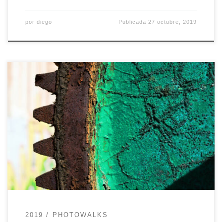
por
diego
Publicada
27 octubre, 2019
PHWK sale de Sevilla por primera vez y nos
vamos con nuestras cámaras de fotos al bonito
pueblo de Minas de Riotinto, en Huelva.
Pasaremos un día visitando el Museo Minero, la
Casa 21 y la Peña de Hierro. ¡¡LEE ATENTAMENTE
LA SECCIÓN IMPORTANTE!! Agenda 10:00 – salida
de Camino […]
2019
PHOTOWALKS