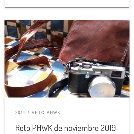
En este caso compartiremos nuestras fotos bajo
el tema: ➡️ Blanco y Negro⬅️ ¿Quieres participar?
Sigue estos sencillos pasos: Cuelga la foto en tu
perfil con el hashtag #retophwknov2019
Etiqueta o menciona @phwksevilla porque así
nos enteramos que la has presentado. En
algunas ocasiones estar pendiente del hashtag
no es […]
2019
RETO PHWK
Reto PHWK de noviembre 2019