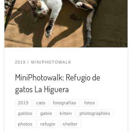
gatos que conoce de una forma diferente. Quería
que les hiciésemos buenas fotos a los gatos
para facilitar su adopción porque, como pasa en
muchos sectores, las fotos no son todo lo
buenas que pueden […]
2019
MINIPHOTOWALK
MiniPhotowalk: Refugio de
gatos La Higuera
2019
cats
fotografías
fotos
gatitos
gatos
kitten
photographies
photos
refugio
shelter