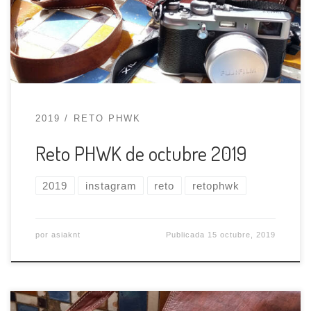
Lo que tienes que hacer para participar : Subir
una foto hecha por ti y firmada con el tema de
➡️La vida […]
2019
RETO PHWK
Reto PHWK de octubre 2019
2019
instagram
reto
retophwk
por
asiaknt
Publicada
15 octubre, 2019