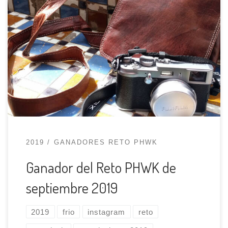
El ganador del reto PHWK de septiembre de
2019, del primer reto, ha sido uno de los
veteranos del grupo, Miguel Ángel López
Torralba con una interpretación del frío que nos
dejó helados (si, es un chiste muy malo).
¡Felicidades Miguel! Podéis ver todas las fotos
presentadas en el hashtag […]
2019
GANADORES RETO PHWK
Ganador del Reto PHWK de
septiembre 2019
2019
frio
instagram
reto