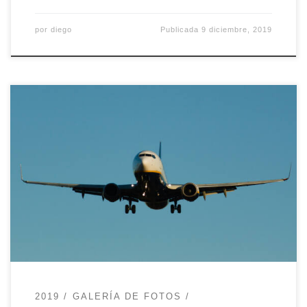
por
diego
Publicada
9 diciembre, 2019
Hacía mucho tiempo que Diego decía que quería
ir a hacerles fotos a los aviones. En realidad no
es una tarea tan sencilla porque se tienen que
dar varios factores. Para empezar debes vivir (o
tener cerca) una ciudad no sólo con un
aeropuerto sino también una ciudad lo
suficientemente […]
2019
GALERÍA DE FOTOS