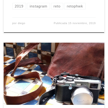
2019
instagram
reto
retophwk
por
diego
Publicada
15 noviembre, 2019
La ganadora del reto PHWK de octubre de 2019
ha sido Rocío. Nos ha encantado la forma en la
que ha conseguido plasmar la vida en la ciudad.
Podéis encontrar más fotos suyas en su perfil de
Instagram. El reto de este mes tenía regalo así
que en cuanto nos […]