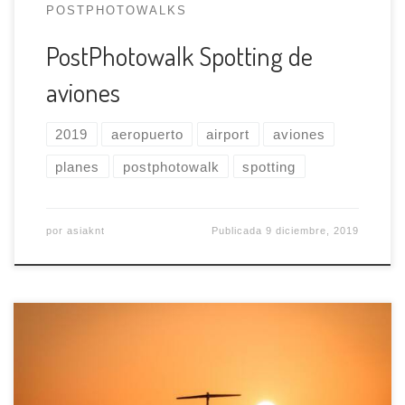
POSTPHOTOWALKS
PostPhotowalk Spotting de
aviones
2019
aeropuerto
airport
aviones
planes
postphotowalk
spotting
por
asiaknt
Publicada
9 diciembre, 2019
¡Nos vamos a capturar aviones! Hacía tiempo
que teníamos en mente hacer fotos de aviones y
el sábado 23 de noviembre lo haremos realidad.