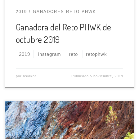
2019
GANADORES RETO PHWK
Ganadora del Reto PHWK de
octubre 2019
2019
instagram
reto
retophwk
por
asiaknt
Publicada
5 noviembre, 2019
Empieza a no ser divertido que cuando
quedamos en La Cartuja para hacer fotos o,
como en esta ocasión, para salir hacia Riotinto,